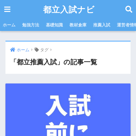
都立入試ナビ
ホーム
勉強方法
基礎知識
教材倉庫
推薦入試
運営者情
ホーム
タグ
「都立推薦入試」の記事一覧