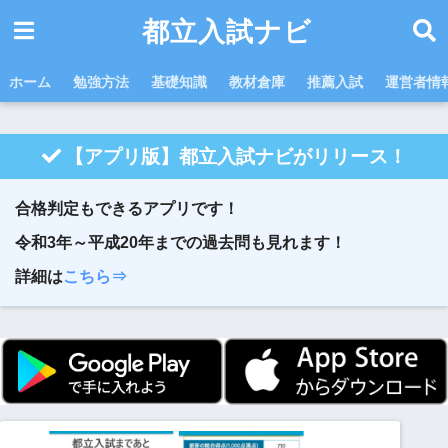
都立入試ナビ
ホーム
勉強方法
基礎知識
教材倉庫
推薦入試
運営者情
【アプリ版】都立入試ナビがリリース！
合格判定もできるアプリです！
令和3年～平成20年までの過去問も見れます！
詳細は
こちら⇒