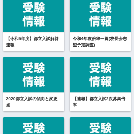
【令和5年度】都立入試解答
令和4年度倍率一覧(校長会志
速報
望予定調査)
2020都立入試の傾向と変更
【速報】都立入試2次募集倍
点
率