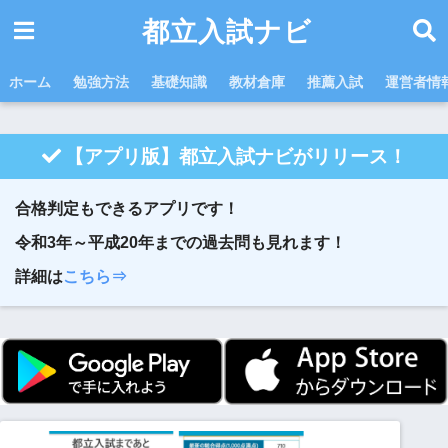
都立入試ナビ
ホーム
勉強方法
基礎知識
教材倉庫
推薦入試
運営者情
【アプリ版】都立入試ナビがリリース！
合格判定もできるアプリです！
令和3年～平成20年までの過去問も見れます！
詳細は
こちら⇒