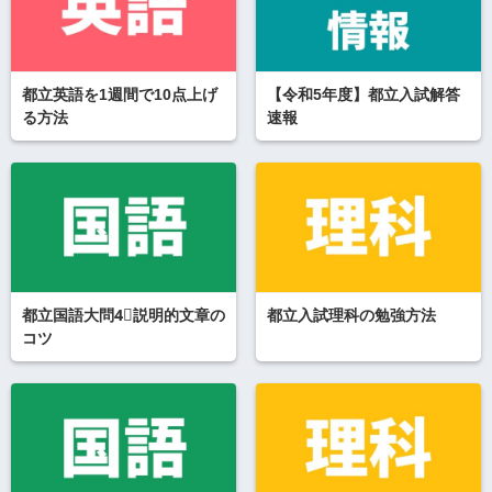
都立英語を1週間で10点上げ
【令和5年度】都立入試解答
る方法
速報
都立国語大問4⃣説明的文章の
都立入試理科の勉強方法
コツ