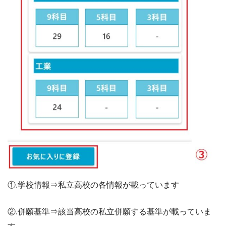
①.学校情報⇒私立高校の各情報が載っています
②.併願基準⇒該当高校の私立併願する基準が載っていま