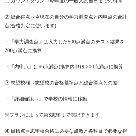
①.カウントダウン⇒今年度の一般入試当日までの時間
②.総合得点⇒今現在の自分の学力調査点と内申点の合計
点(合格判定に使います)
・『学力調査点』は入力した500点満点のテスト結果を
700点満点に換算
・『内申点』は65点満点(換算内申)を300点満点に換算
③.志望校欄⇒志望校の合格基準点と総合得点との差
・『詳細確認⇒』で学校の情報に移動
※プランによって第3志望まで表記できます
④.目標点⇒志望校合格に必要な点数と各科目で必要な得