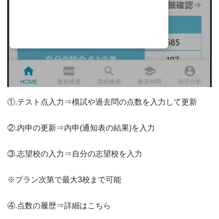
①.テスト点入力⇒模試や過去問の点数を入力して更新
②.内申の更新⇒内申(通知表の結果)を入力
③.志望校の入力⇒自分の志望校を入力
※プラン次第で最大3校まで可能
④.点数の履歴⇒詳細はこちら