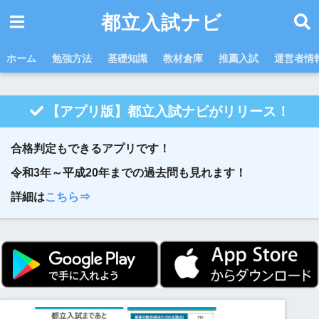
都立入試ナビ
ホーム
勉強方法
基礎知識
教材倉庫
推薦入試
運営者情
【アプリ版】都立入試ナビがリリース！
合格判定もできるアプリです！
令和3年～平成20年までの過去問も見れます！
詳細は
こちら⇒