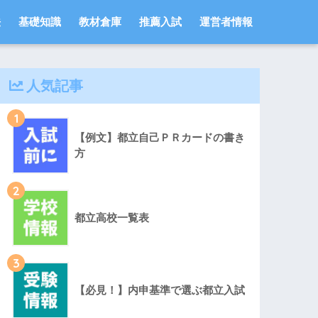
法
基礎知識
教材倉庫
推薦入試
運営者情報
人気記事
1
【例文】都立自己ＰＲカードの書き
方
2
都立高校一覧表
3
【必見！】内申基準で選ぶ都立入試