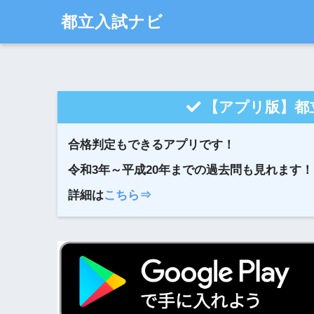
都立入試ナビ
【アプリ版】都
合格判定もできるアプリです！
令和3年～平成20年までの過去問も見れます！
詳細は
こちら⇒