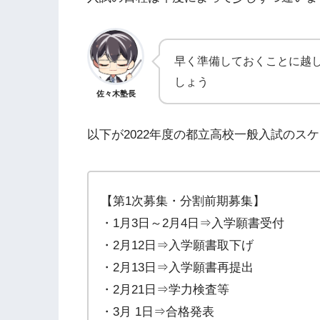
早く準備しておくことに越
しょう
佐々木塾長
以下が2022年度の都立高校一般入試のス
【第1次募集・分割前期募集】
・1月3日～2月4日⇒入学願書受付
・2月12日⇒入学願書取下げ
・2月13日⇒入学願書再提出
・2月21日⇒学力検査等
・3月 1日⇒合格発表