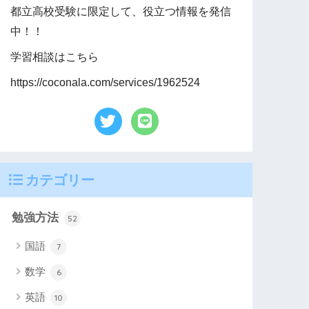
都立高校受験に限定して、役立つ情報を発信
中！！
学習相談はこちら
https://coconala.com/services/1962524
カテゴリー
勉強方法
52
国語
7
数学
6
英語
10