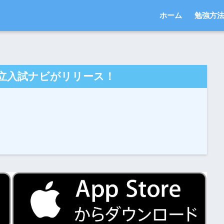
ホーム
勉強方
立入試ナビがリリース！