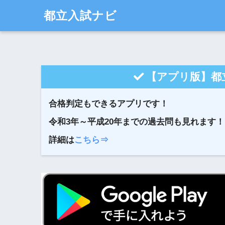
都立入試ナビ
【アプリ版】都
合格判定もできるアプリです！
令和3年～平成20年までの過去問も見れます！
詳細は
こちら⇒