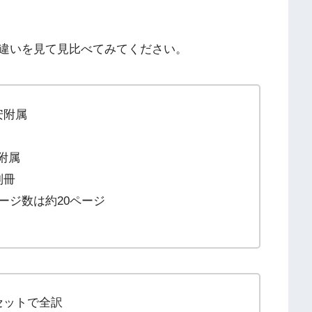
違いを見て見比べてみてください。
安附属
附属
別冊
ージ数は約20ページ
セットで全訳