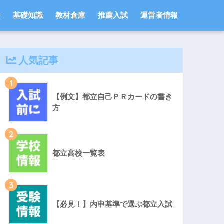
法
基礎知識
教材倉庫
推薦入試
運営者情報
人気記事
1
【例文】都立自己ＰＲカードの書き
方
2
都立高校一覧表
3
【必見！】内申基準で選ぶ都立入試