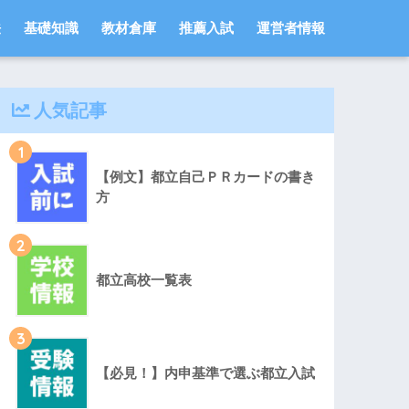
法
基礎知識
教材倉庫
推薦入試
運営者情報
人気記事
1
【例文】都立自己ＰＲカードの書き
方
2
都立高校一覧表
3
【必見！】内申基準で選ぶ都立入試