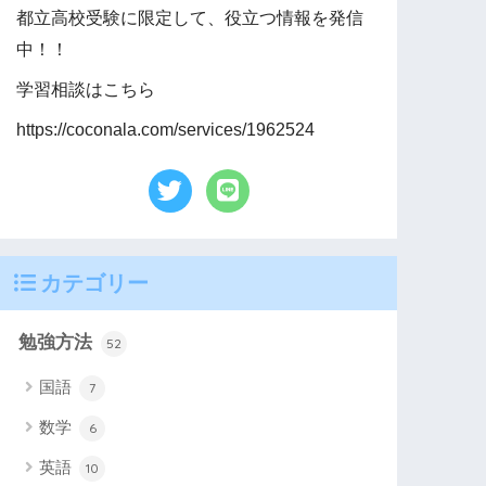
都立高校受験に限定して、役立つ情報を発信
中！！
学習相談はこちら
https://coconala.com/services/1962524
カテゴリー
勉強方法
52
国語
7
数学
6
英語
10