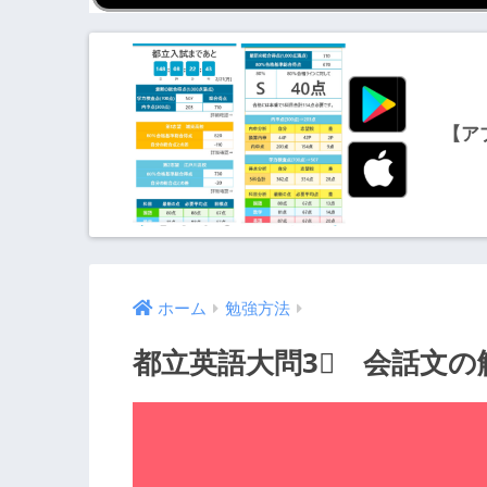
【ア
ホーム
勉強方法
都立英語大問3⃣ 会話文の