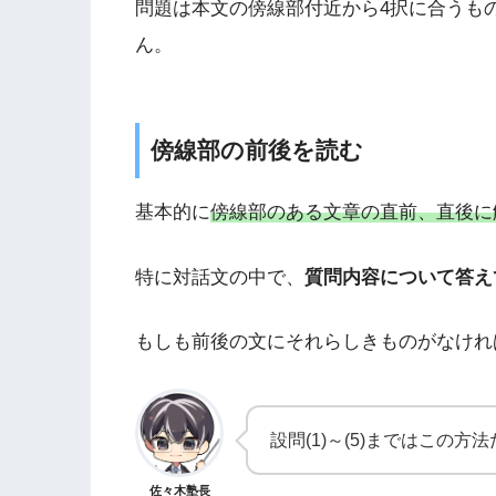
問題は本文の傍線部付近から4択に合うも
ん。
傍線部の前後を読む
基本的に
傍線部のある文章の直前、直後に
特に対話文の中で、
質問内容について答え
もしも前後の文にそれらしきものがなけれ
設問(1)～(5)まではこの
佐々木塾長