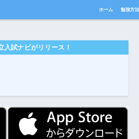
ホーム
勉強方
立入試ナビがリリース！