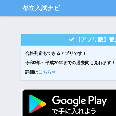
都立入試ナビ
【アプリ版】都
合格判定もできるアプリです！
令和3年～平成20年までの過去問も見れます！
詳細は
こちら⇒