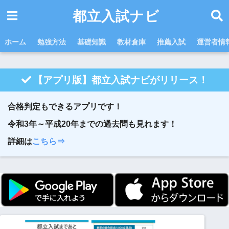
都立入試ナビ
ホーム
勉強方法
基礎知識
教材倉庫
推薦入試
運営者情
【アプリ版】都立入試ナビがリリース！
合格判定もできるアプリです！
令和3年～平成20年までの過去問も見れます！
詳細は
こちら⇒