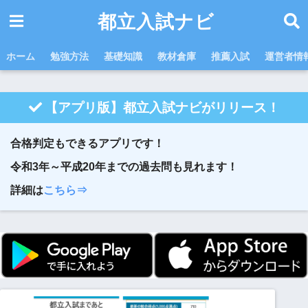
都立入試ナビ
ホーム
勉強方法
基礎知識
教材倉庫
推薦入試
運営者情
【アプリ版】都立入試ナビがリリース！
合格判定もできるアプリです！
令和3年～平成20年までの過去問も見れます！
詳細は
こちら⇒