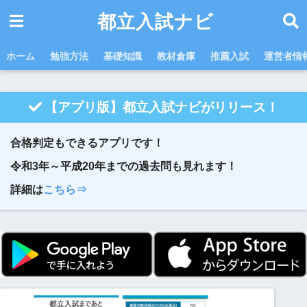
都立入試ナビ
ホーム
勉強方法
基礎知識
教材倉庫
推薦入試
運営者情
【アプリ版】都立入試ナビがリリース！
合格判定もできるアプリです！
令和3年～平成20年までの過去問も見れます！
詳細は
こちら⇒