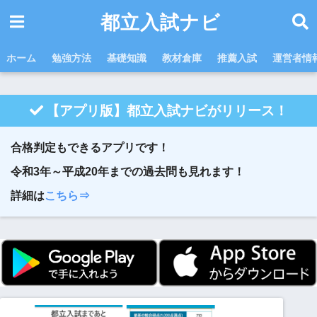
都立入試ナビ
ホーム
勉強方法
基礎知識
教材倉庫
推薦入試
運営者情
【アプリ版】都立入試ナビがリリース！
合格判定もできるアプリです！
令和3年～平成20年までの過去問も見れます！
詳細は
こちら⇒