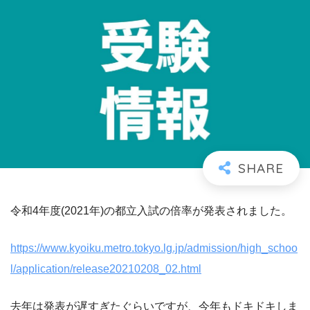
令和4年度(2021年)の都立入試の倍率が発表されました。
https://www.kyoiku.metro.tokyo.lg.jp/admission/high_schoo
l/application/release20210208_02.html
去年は発表が遅すぎたぐらいですが、今年もドキドキしま